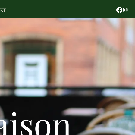
KT
aison