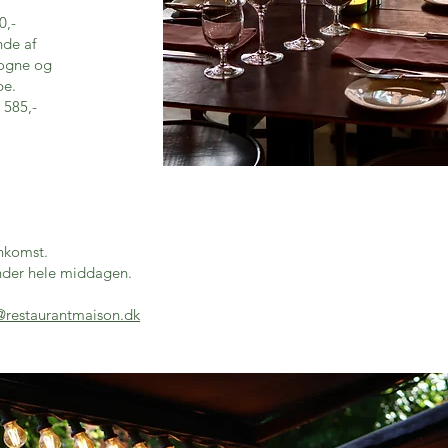
0,-
nde af
ogne og
pe.
 585,-
ankomst.
 under hele middagen.
@restaurantmaison.dk