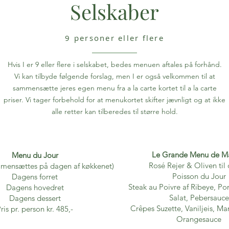
Selskaber
9 personer eller flere
Hvis I er 9 eller flere i selskabet, bedes menuen aftales på forhånd.
Vi kan tilbyde følgende forslag, men I er også velkommen til at
sammensætte jeres egen menu fra a la carte kortet til a la carte
priser. Vi tager forbehold for at menukortet skifter jævnligt og at ikke
alle retter kan tilberedes til større hold.
Le Grande Menu de M
Menu du Jour
Rosé Rejer & Oliven til 
mensættes på dagen af køkkenet)
Poisson du Jour
Dagens forret
Steak au Poivre af Ribeye, Po
Dagens hovedret
Salat, Pebersauce
Dagens dessert
Crêpes Suzette, Vaniljeis, Man
ris pr. person kr. 485,-
Orangesauce