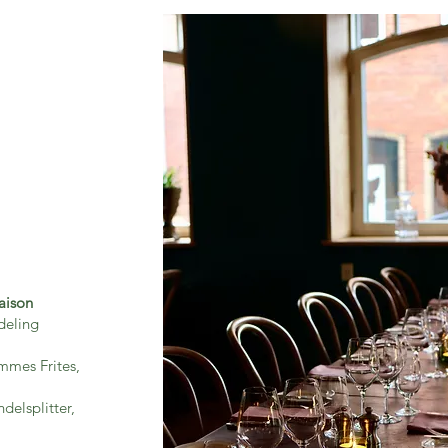
aison
deling
mmes Frites,
delsplitter,